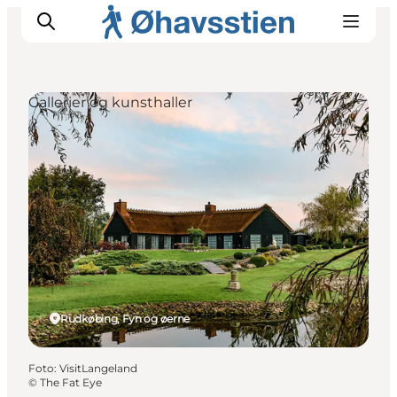
Gallerier og kunsthaller
Inspiration
Vandreruter
Planlægning
Rudkøbing, Fyn og øerne
Foto
:
VisitLangeland
©
The Fat Eye