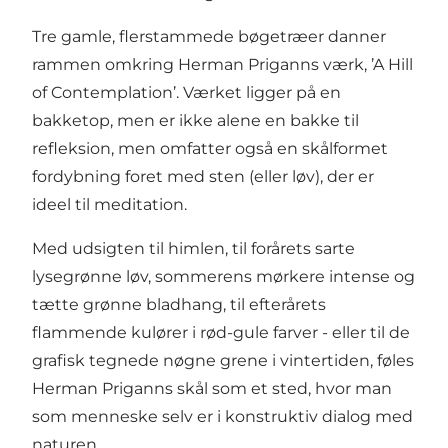
Tre gamle, flerstammede bøgetræer danner
rammen omkring Herman Priganns værk, ’A Hill
of Contemplation’. Værket ligger på en
bakketop, men er ikke alene en bakke til
refleksion, men omfatter også en skålformet
fordybning foret med sten (eller løv), der er
ideel til meditation.
Med udsigten til himlen, til forårets sarte
lysegrønne løv, sommerens mørkere intense og
tætte grønne bladhang, til efterårets
flammende kulører i rød-gule farver - eller til de
grafisk tegnede nøgne grene i vintertiden, føles
Herman Priganns skål som et sted, hvor man
som menneske selv er i konstruktiv dialog med
naturen.