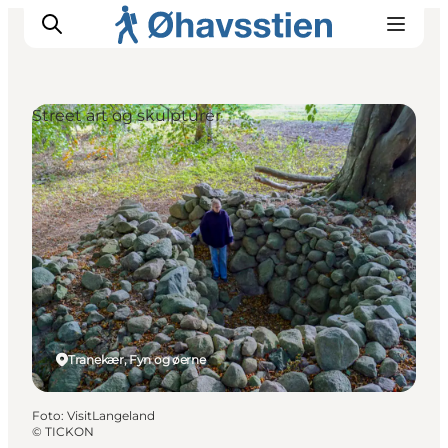
Street art og skulpturer
Inspiration
Vandreruter
Planlægning
Tranekær, Fyn og øerne
Foto
:
VisitLangeland
©
TICKON