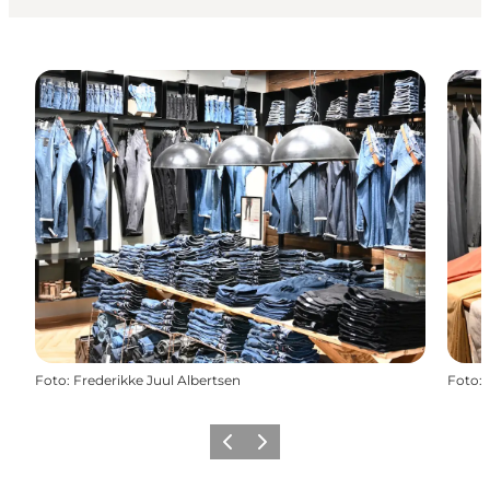
Foto
:
Frederikke Juul Albertsen
Foto
:
Forrige
Næste