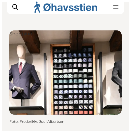
Shopping
Inspiration
Vandreruter
Planlægning
Foto
:
Frederikke Juul Albertsen