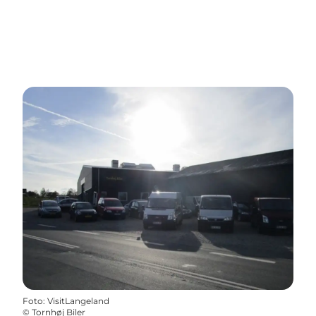
Foto
:
VisitLangeland
©
Tornhøj Biler