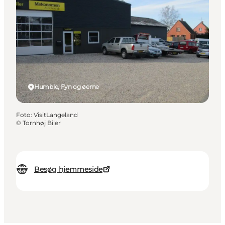
Humble, Fyn og øerne
Foto
:
VisitLangeland
©
Tornhøj Biler
Besøg hjemmeside