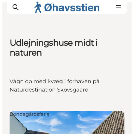
Udlejningshuse midt i
naturen
Inspiration
Vandreruter
Planlægning
Vågn op med kvæg i forhaven på
Naturdestination Skovsgaard
Bondegårdsferie