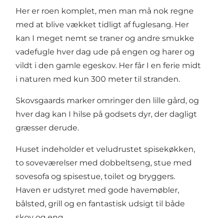
Her er roen komplet, men man må nok regne
med at blive vækket tidligt af fuglesang. Her
kan I meget nemt se traner og andre smukke
vadefugle hver dag ude på engen og harer og
vildt i den gamle egeskov. Her får I en ferie midt
i naturen med kun 300 meter til stranden.
Skovsgaards marker omringer den lille gård, og
hver dag kan I hilse på godsets dyr, der dagligt
græsser derude.
Huset indeholder et veludrustet spisekøkken,
to soveværelser med dobbeltseng, stue med
sovesofa og spisestue, toilet og bryggers.
Haven er udstyret med gode havemøbler,
bålsted, grill og en fantastisk udsigt til både
skov og eng.