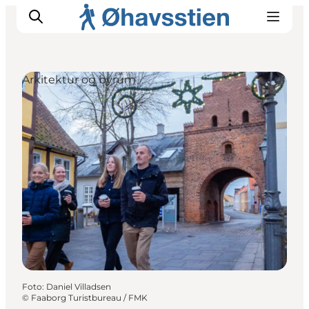
Arkitektur og byrum
Inspiration
Vandreruter
Planlægning
Foto
:
Daniel Villadsen
©
Faaborg Turistbureau / FMK