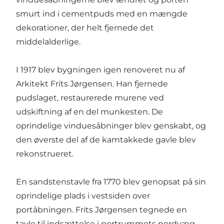
smurt ind i cementpuds med en mængde
dekorationer, der helt fjernede det
middelalderlige.
I 1917 blev bygningen igen renoveret nu af
Arkitekt Frits Jørgensen. Han fjernede
pudslaget, restaurerede murene ved
udskiftning af en del munkesten. De
oprindelige vinduesåbninger blev genskabt, og
den øverste del af de kamtakkede gavle blev
rekonstrueret.
En sandstenstavle fra 1770 blev genopsat på sin
oprindelige plads i vestsiden over
portåbningen. Frits Jørgensen tegnede en
tavle til indsættelse i portrummets nordvæg