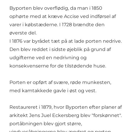
Byporten blev overflødig, da man i 1850
ophørte med at kræve Accise ved indførsel af
varer i købstæderne. I 1728 brændte den
øverste del.
I 1876 var byrådet tæt på at lade porten nedrive.
Den blev reddet i sidste øjeblik på grund af
udgifterne ved en nedrivning og
konsekvenserne for de tilstødende huse.
Porten er opført af svære, røde munkesten,
med kamtakkede gavle i øst og vest.
Restaureret i 1879, hvor Byporten efter planer af
arkitekt Jens Juel Eckersberg blev "forskønnet".
portåbningen blev gjort større,
vinduesåbningerne blev ændret og porten