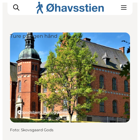
Ture på egen hånd
Inspiration
Vandreruter
Planlægning
Spodsbjerg, Fyn og øerne
Foto
:
Skovsgaard Gods