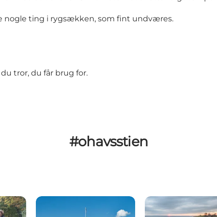
e nogle ting i rygsækken, som fint undværes.
u tror, du får brug for.
#ohavsstien