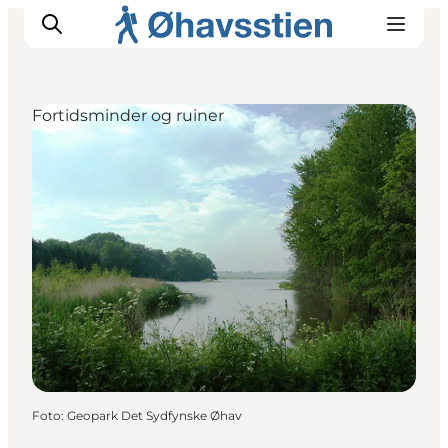
Fortidsminder og ruiner
Inspiration
Vandreruter
Planlægning
Foto
:
Geopark Det Sydfynske Øhav