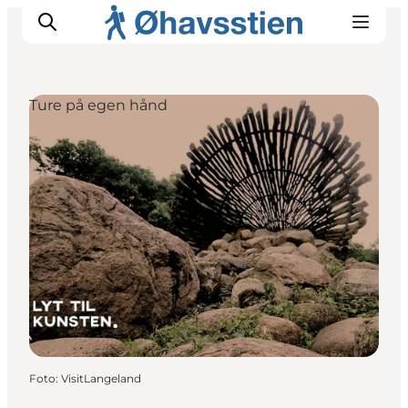
Ture på egen hånd
Inspiration
Vandreruter
Planlægning
Foto
:
VisitLangeland