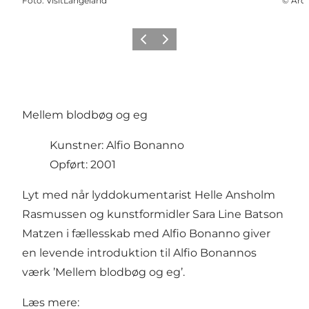
Foto
:
VisitLangeland
©
Ard
Forrige
Næste
Mellem blodbøg og eg
Kunstner: Alfio Bonanno
Opført: 2001
Lyt med når lyddokumentarist Helle Ansholm
Rasmussen og kunstformidler Sara Line Batson
Matzen i fællesskab med Alfio Bonanno giver
en levende introduktion til Alfio Bonannos
værk ’Mellem blodbøg og eg’.
Læs mere: