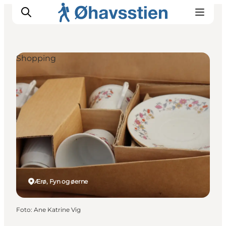
Shopping
Inspiration
Vandreruter
Planlægning
Ærø, Fyn og øerne
Foto
:
Ane Katrine Vig