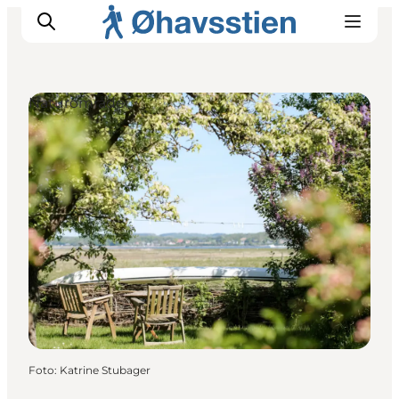
Naturområder
Inspiration
Vandreruter
Planlægning
Foto
:
Katrine Stubager