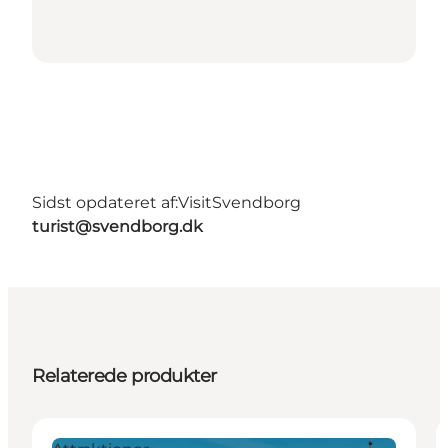
Sidst opdateret af:
VisitSvendborg
turist@svendborg.dk
Relaterede produkter