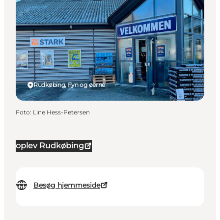
Rudkøbing, Fyn og øerne
Foto
:
Line Hess-Petersen
oplev Rudkøbing
Besøg hjemmeside