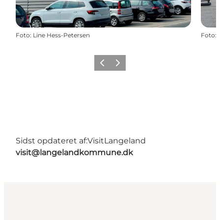
Foto
:
Line Hess-Petersen
Foto
:
Forrige
Næste
Sidst opdateret af:
VisitLangeland
visit@langelandkommune.dk