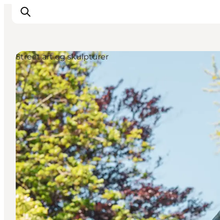
Street art og skulpturer
Inspiration
Vandreruter
Planlægning