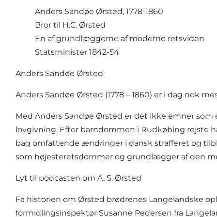
Anders Sandøe Ørsted, 1778-1860
Bror til H.C. Ørsted
En af grundlæggerne af moderne retsviden
Statsminister 1842-54
Anders Sandøe Ørsted
Anders Sandøe Ørsted (1778 – 1860) er i dag nok mes
Med Anders Sandøe Ørsted er det ikke emner som el
lovgivning. Efter barndommen i Rudkøbing rejste han
bag omfattende ændringer i dansk strafferet og tilbl
som højesteretsdommer og grundlægger af den moder
Lyt til podcasten om A. S. Ørsted
Få historien om Ørsted brødrenes Langelandske opha
formidlingsinspektør Susanne Pedersen fra Langela