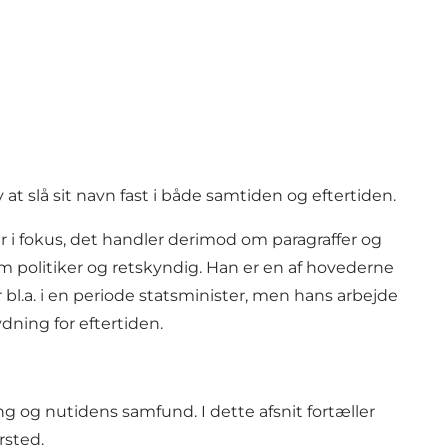
t slå sit navn fast i både samtiden og eftertiden.
i fokus, det handler derimod om paragraffer og
m politiker og retskyndig. Han er en af hovederne
 bl.a. i en periode statsminister, men hans arbejde
ning for eftertiden.
 og nutidens samfund. I dette afsnit fortæller
rsted.