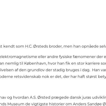
t kendt som H.C. Ørsteds broder, men han opnåede selv a
ektromagnetisme eller andre fysiske fænomener der er 
 nemlig til København, hvor han fik en stor karriere so
ivelsen af den grundlov der stadig bruges i dag. Han var
ne retsvidenskab nok er det, der har haft størst betyd
v og hvordan A.S. Ørsted prægede dansk juras udvikling
nds Museum de vigtigste historier om Anders Sandøe Ø