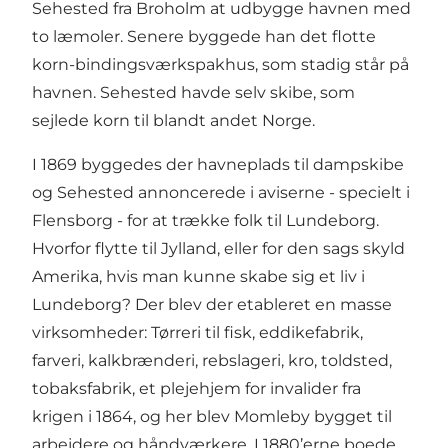
Sehested fra Broholm at udbygge havnen med
to læmoler. Senere byggede han det flotte
korn-bindingsværkspakhus, som stadig står på
havnen. Sehested havde selv skibe, som
sejlede korn til blandt andet Norge.
I 1869 byggedes der havneplads til dampskibe
og Sehested annoncerede i aviserne - specielt i
Flensborg - for at trække folk til Lundeborg.
Hvorfor flytte til Jylland, eller for den sags skyld
Amerika, hvis man kunne skabe sig et liv i
Lundeborg? Der blev der etableret en masse
virksomheder: Tørreri til fisk, eddikefabrik,
farveri, kalkbrænderi, rebslageri, kro, toldsted,
tobaksfabrik, et plejehjem for invalider fra
krigen i 1864, og her blev Momleby bygget til
arbejdere og håndværkere. I 1880’erne boede