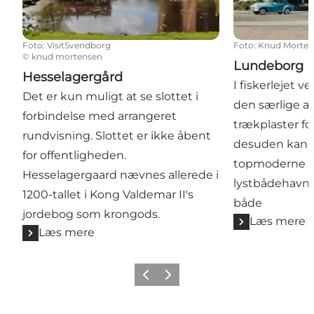
Foto
:
VisitSvendborg
Foto
:
Knud Morten
©
knud mortensen
Lundeborg 
Hesselagergård
I fiskerlejet 
Det er kun muligt at se slottet i
den særlige a
forbindelse med arrangeret
trækplaster for
rundvisning. Slottet er ikke åbent
desuden kan 
for offentligheden.
topmoderne fac
Hesselagergaard nævnes allerede i
lystbådehavn 
1200-tallet i Kong Valdemar II's
både
jordebog som krongods.
Læs mere
Læs mere
Forrige
Næste