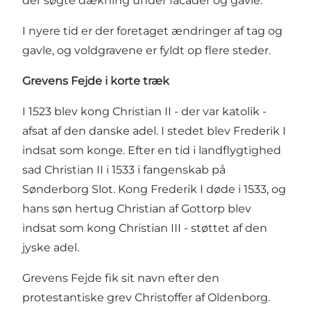
der søgte dækning under facader og gavle.
I nyere tid er der foretaget ændringer af tag og
gavle, og voldgravene er fyldt op flere steder.
Grevens Fejde i korte træk
I 1523 blev kong Christian II - der var katolik -
afsat af den danske adel. I stedet blev Frederik I
indsat som konge. Efter en tid i landflygtighed
sad Christian II i 1533 i fangenskab på
Sønderborg Slot. Kong Frederik I døde i 1533, og
hans søn hertug Christian af Gottorp blev
indsat som kong Christian III - støttet af den
jyske adel.
Grevens Fejde fik sit navn efter den
protestantiske grev Christoffer af Oldenborg.