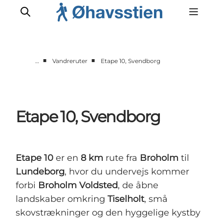
■
■
…
Vandreruter
Etape 10, Svendborg
Inspiration
Vandreruter
Planlægning
Etape 10, Svendborg
Etape 10
er en
8 km
rute fra
Broholm
til
Lundeborg
, hvor du undervejs kommer
forbi
Broholm Voldsted
, de åbne
landskaber omkring
Tiselholt
, små
skovstrækninger og den hyggelige kystby