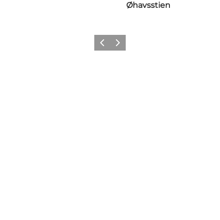
Øhavsstien
Forrige
Næste
Vælg sprog