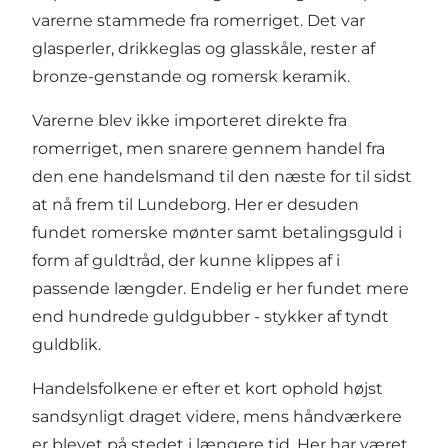
varerne stammede fra romerriget. Det var
glasperler, drikkeglas og glasskåle, rester af
bronze-genstande og romersk keramik.
Varerne blev ikke importeret direkte fra
romerriget, men snarere gennem handel fra
den ene handelsmand til den næste for til sidst
at nå frem til Lundeborg. Her er desuden
fundet romerske mønter samt betalingsguld i
form af guldtråd, der kunne klippes af i
passende længder. Endelig er her fundet mere
end hundrede guldgubber - stykker af tyndt
guldblik.
Handelsfolkene er efter et kort ophold højst
sandsynligt draget videre, mens håndværkere
er blevet på stedet i længere tid. Her har været