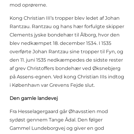
mod oprørerne.
Kong Christian III’s tropper blev ledet af Johan
Rantzau. Rantzau og hans hær forfulgte skipper
Clements jyske bondehær til Ålborg, hvor den
blev nedkæmpet 18. december 1534. I 1535
overførte Johan Rantzau sine tropper til Fyn, og
den 11. juni 1535 nedkæmpedes de sidste rester
af grev Christoffers bondehær ved Øksnebjerg
på Assens-egnen. Ved kong Christian IIIs indtog
i København var Grevens Fejde slut.
Den gamle landevej
Fra Hesselagergaard går Øhavsstien mod
sydøst gennem Tange Ådal. Den følger
Gammel Lundeborgvej og giver en god