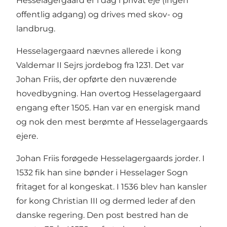
Hesselagergaard er i dag i privat eje (ingen
offentlig adgang) og drives med skov- og
landbrug.
Hesselagergaard nævnes allerede i kong
Valdemar II Sejrs jordebog fra 1231. Det var
Johan Friis, der opførte den nuværende
hovedbygning. Han overtog Hesselagergaard
engang efter 1505. Han var en energisk mand
og nok den mest berømte af Hesselagergaards
ejere.
Johan Friis forøgede Hesselagergaards jorder. I
1532 fik han sine bønder i Hesselager Sogn
fritaget for al kongeskat. I 1536 blev han kansler
for kong Christian III og dermed leder af den
danske regering. Den post bestred han de