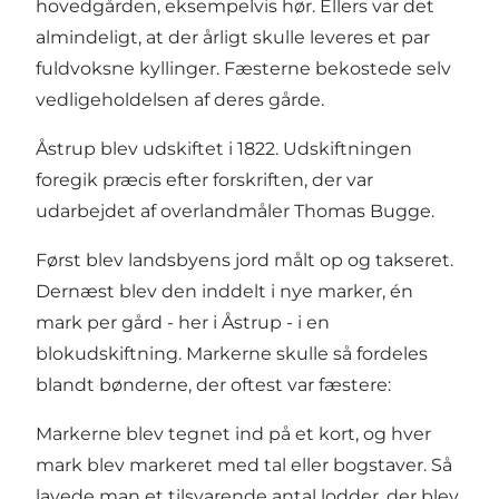
hovedgården, eksempelvis hør. Ellers var det
almindeligt, at der årligt skulle leveres et par
fuldvoksne kyllinger. Fæsterne bekostede selv
vedligeholdelsen af deres gårde.
Åstrup blev udskiftet i 1822. Udskiftningen
foregik præcis efter forskriften, der var
udarbejdet af overlandmåler Thomas Bugge.
Først blev landsbyens jord målt op og takseret.
Dernæst blev den inddelt i nye marker, én
mark per gård - her i Åstrup - i en
blokudskiftning. Markerne skulle så fordeles
blandt bønderne, der oftest var fæstere:
Markerne blev tegnet ind på et kort, og hver
mark blev markeret med tal eller bogstaver. Så
lavede man et tilsvarende antal lodder, der blev