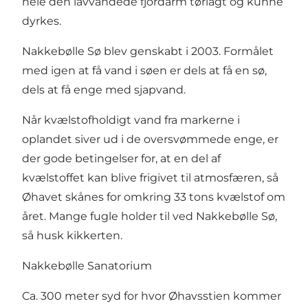
hele den lavvandede fjordarm tørlagt og kunne
dyrkes.
Nakkebølle Sø blev genskabt i 2003. Formålet
med igen at få vand i søen er dels at få en sø,
dels at få enge med sjapvand.
Når kvælstofholdigt vand fra markerne i
oplandet siver ud i de oversvømmede enge, er
der gode betingelser for, at en del af
kvælstoffet kan blive frigivet til atmosfæren, så
Øhavet skånes for omkring 33 tons kvælstof om
året. Mange fugle holder til ved Nakkebølle Sø,
så husk kikkerten.
Nakkebølle Sanatorium
Ca. 300 meter syd for hvor Øhavsstien kommer