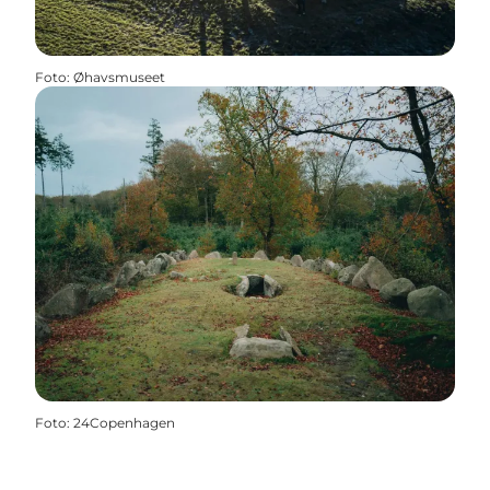
Foto
:
Øhavsmuseet
Foto
:
24Copenhagen