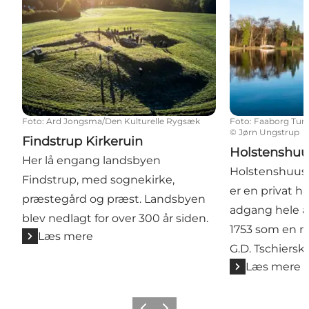
Foto
:
Ard Jongsma/Den Kulturelle Rygsæk
Foto
:
Faaborg Turi
©
Jørn Ungstrup
Findstrup Kirkeruin
Holstenshuu
Her lå engang landsbyen
Holstenshuus 
Findstrup, med sognekirke,
er en privat h
præstegård og præst. Landsbyen
adgang hele år
blev nedlagt for over 300 år siden.
1753 som en r
Læs mere
G.D. Tschierske
Læs mere