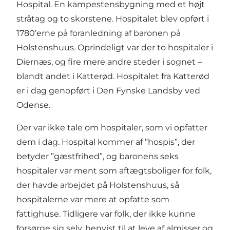
Hospital. En kampestensbygning med et højt
stråtag og to skorstene. Hospitalet blev opført i
1780’erne på foranledning af baronen på
Holstenshuus. Oprindeligt var der to hospitaler i
Diernæs, og fire mere andre steder i sognet –
blandt andet i Katterød. Hospitalet fra Katterød
er i dag genopført i Den Fynske Landsby ved
Odense.
Der var ikke tale om hospitaler, som vi opfatter
dem i dag. Hospital kommer af ”hospis”, der
betyder ”gæstfrihed”, og baronens seks
hospitaler var ment som aftægtsboliger for folk,
der havde arbejdet på Holstenshuus, så
hospitalerne var mere at opfatte som
fattighuse. Tidligere var folk, der ikke kunne
forsørge sig selv, henvist til at leve af almisser og