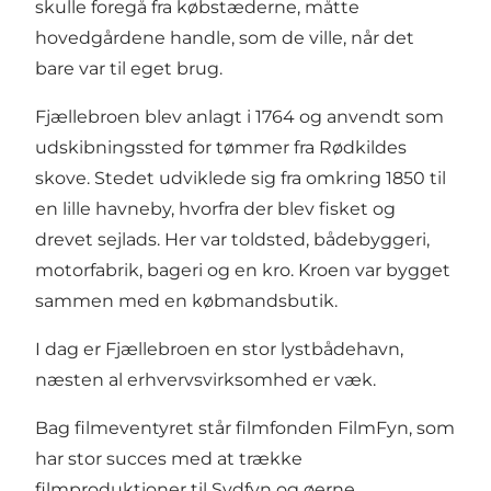
skulle foregå fra købstæderne, måtte
hovedgårdene handle, som de ville, når det
bare var til eget brug.
Fjællebroen blev anlagt i 1764 og anvendt som
udskibningssted for tømmer fra Rødkildes
skove. Stedet udviklede sig fra omkring 1850 til
en lille havneby, hvorfra der blev fisket og
drevet sejlads. Her var toldsted, bådebyggeri,
motorfabrik, bageri og en kro. Kroen var bygget
sammen med en købmandsbutik.
I dag er Fjællebroen en stor lystbådehavn,
næsten al erhvervsvirksomhed er væk.
Bag filmeventyret står filmfonden FilmFyn, som
har stor succes med at trække
filmproduktioner til Sydfyn og øerne.