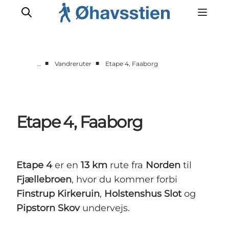
■
■
…
Vandreruter
Etape 4, Faaborg
Inspiration
Vandreruter
Planlægning
Etape 4, Faaborg
Etape 4
er en
13 km
rute fra
Norden
til
Fjællebroen
, hvor du kommer forbi
Finstrup Kirkeruin
,
Holstenshus Slot
og
Pipstorn Skov
undervejs.