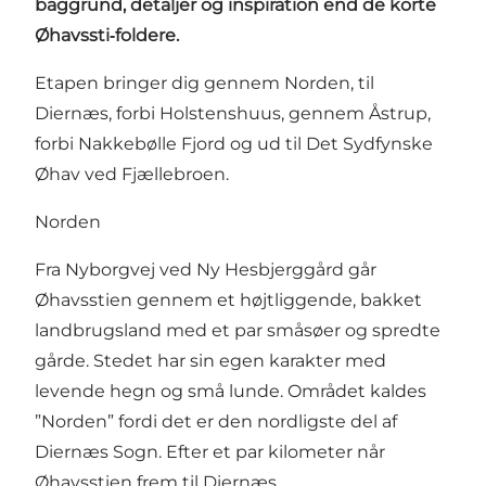
baggrund, detaljer og inspiration end de korte
Øhavssti‑foldere.
Etapen bringer dig gennem Norden, til
Diernæs, forbi
Holstenshuus
, gennem Åstrup,
forbi Nakkebølle Fjord og ud til Det Sydfynske
Øhav ved Fjællebroen.
Norden
Fra Nyborgvej ved Ny Hesbjerggård går
Øhavsstien gennem et højtliggende, bakket
landbrugsland med et par småsøer og spredte
gårde. Stedet har sin egen karakter med
levende hegn og små lunde. Området kaldes
”Norden” fordi det er den nordligste del af
Diernæs Sogn. Efter et par kilometer når
Øhavsstien frem til Diernæs.