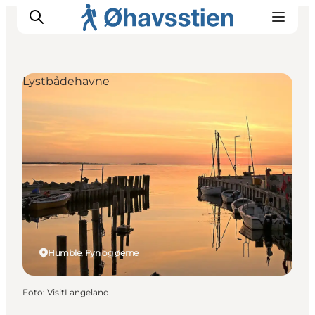
Lystbådehavne
Inspiration
Vandreruter
Planlægning
Humble, Fyn og øerne
Foto
:
VisitLangeland