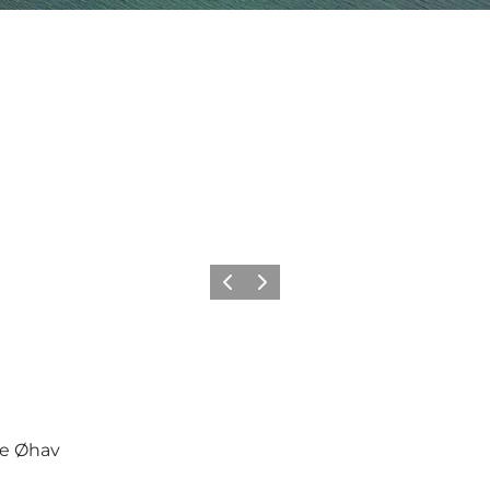
Forrige
Næste
ke Øhav