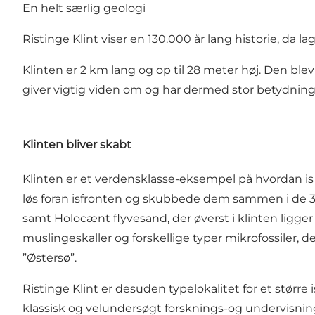
En helt særlig geologi
Ristinge Klint viser en 130.000 år lang historie, da la
Klinten er 2 km lang og op til 28 meter høj. Den blev 
giver vigtig viden om og har dermed stor betydnin
Klinten bliver skabt
Klinten er et verdensklasse-eksempel på hvordan is k
løs foran isfronten og skubbede dem sammen i de 38 st
samt Holocænt flyvesand, der øverst i klinten ligger
muslingeskaller og forskellige typer mikrofossiler,
”Østersø”.
Ristinge Klint er desuden typelokalitet for et større
klassisk og velundersøgt forsknings-og undervisning