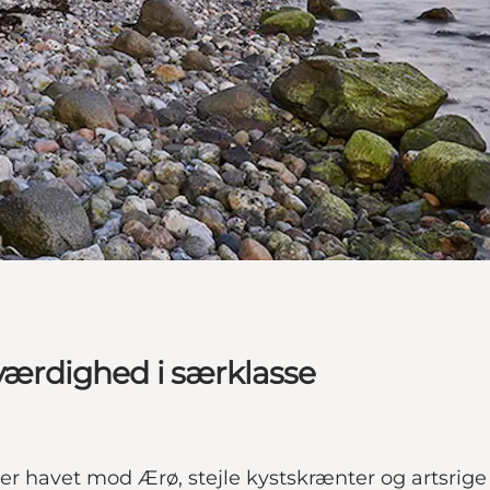
eværdighed i særklasse
ver havet mod Ærø, stejle kystskrænter og artsrig