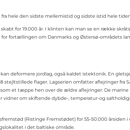
g fra hele den sidste mellemistid og sidste istid hele tide
skabt for 19.000 år. I klinten kan man se en række skråtst
g for fortællingen om Danmarks og Østersø-områdets lan
an deformere jordlag, også kaldet istektonik. En gletsjer
ejltstillede flager. Lagserien omfatter aflejringer fra Sa
 som et tæppe hen over de ældre aflejringer. De marine le
 der vidner om skiftende dybde-, temperatur-og saltholdi
 isfremstød (Ristinge Fremstødet) for 55-50.000 årsiden i 
slokalitet i det baltiske område.