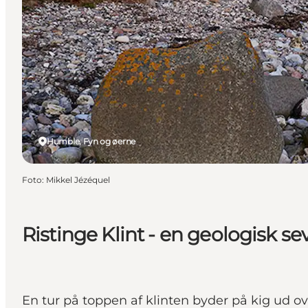
Humble, Fyn og øerne
Foto
:
Mikkel Jézéquel
Ristinge Klint - en geologisk s
En tur på toppen af klinten byder på kig ud o