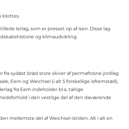
n blottes.
illede lerlag, som er presset op af isen. Disse lag
dskabshistorie og klimaudvikling.
 fra sydøst brød store skiver af permafrosne jordlag
ale, Eem og Weichsel (i alt 5 forskellige isfremstød),
rlag fra Eem indeholder bl.a. talrige
ghedsforhold i den vestlige del af den daværende
den mellemste del af Weichsel-istiden. Alt i alt en