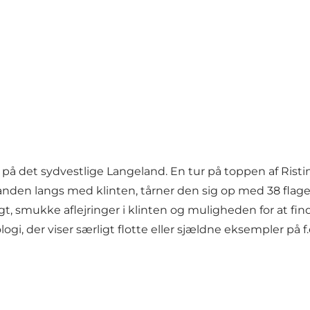
n på det sydvestlige Langeland. En tur på toppen af Rist
tranden langs med klinten, tårner den sig op med 38 fla
t, smukke aflejringer i klinten og muligheden for at fin
, der viser særligt flotte eller sjældne eksempler på f.e