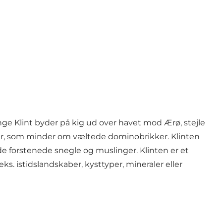
inge Klint byder på kig ud over havet mod Ærø, stejle
ger, som minder om væltede dominobrikker. Klinten
de forstenede snegle og muslinger. Klinten er et
ks. istidslandskaber, kysttyper, mineraler eller