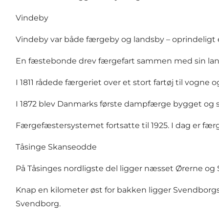
Vindeby
Vindeby var både færgeby og landsby – oprindeligt e
En fæstebonde drev færgefart sammen med sin landbrug
I 1811 rådede færgeriet over et stort fartøj til vogn
I 1872 blev Danmarks første dampfærge bygget og sat
Færgefæstersystemet fortsatte til 1925. I dag er f
Tåsinge Skanseodde
På Tåsinges nordligste del ligger næsset Ørerne o
Knap en kilometer øst for bakken ligger
Svendborg
Svendborg.