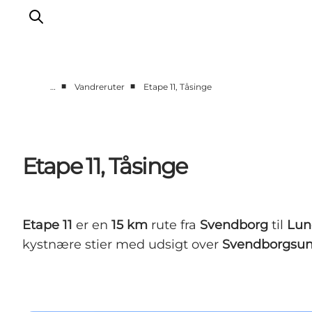
■
■
…
Vandreruter
Etape 11, Tåsinge
Inspiration
Vandreruter
Planlægning
Etape 11, Tåsinge
Etape 11
er en
15 km
rute fra
Svendborg
til
Lun
kystnære stier med udsigt over
Svendborgsu