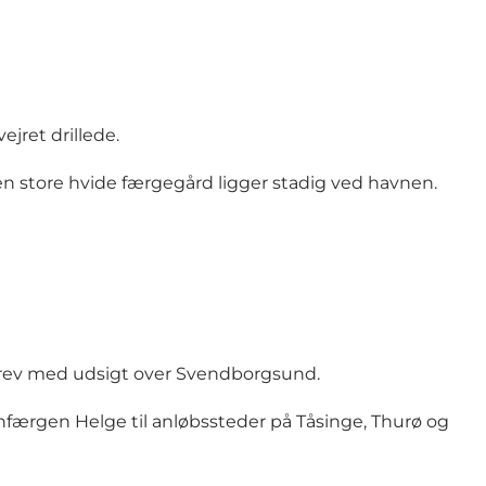
jret drillede.
 Den store hvide færgegård ligger stadig ved havnen.
drev med udsigt over Svendborgsund.
nfærgen Helge
til anløbssteder på Tåsinge, Thurø og