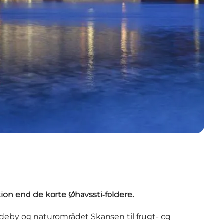
ion end de korte Øhavssti‑foldere.
eby og naturområdet Skansen til frugt- og