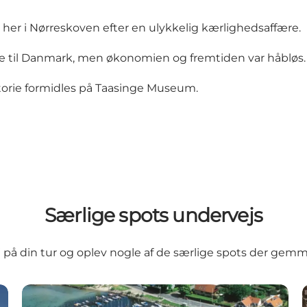
ig her i Nørreskoven efter en ulykkelig kærlighedsaffære.
e de til Danmark, men økonomien og fremtiden var håbløs.
torie formidles på
Taasinge Museum
.
Særlige spots undervejs
j på din tur og oplev nogle af de særlige spots der gemm
Vindeby Lystbådehavn, Tåsinge