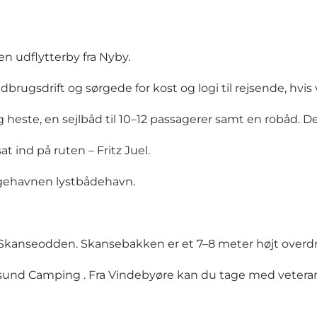
n udflytterby fra Nyby.
sdrift og sørgede for kost og logi til rejsende, hvis ve
e og heste, en sejlbåd til 10–12 passagerer samt en robåd.
 ind på ruten – Fritz Juel.
ærgehavnen lystbådehavn.
g Skanseodden. Skansebakken er et 7–8 meter højt over
sund Camping
. Fra Vindebyøre kan du tage med
vetera