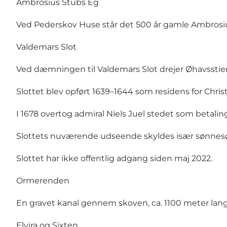
Ambrosius Stubs Eg
Ved Pederskov Huse står det 500 år gamle Ambrosius
Valdemars Slot
Ved dæmningen til
Valdemars Slot
drejer Øhavsstie
Slottet blev opført 1639–1644 som residens for Christ
I 1678 overtog admiral Niels Juel stedet som betaling
Slottets nuværende udseende skyldes især sønnesøn
Slottet har ikke offentlig adgang siden maj 2022.
Ormerenden
En gravet kanal gennem skoven, ca. 1100 meter lang
Elvira og Sixten