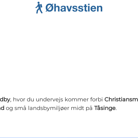
dby
, hvor du undervejs kommer forbi
Christians
nd
og små landsbymiljøer midt på
Tåsinge
.