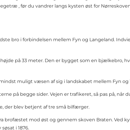
 egetræ
, før du vandrer langs kysten øst for Nørreskove
ste bro i forbindelsen mellem Fyn og Langeland. Indvie
højde på 33 meter. Den er bygget som en bjælkebro, hv
e mindst muligt væsen af sig i landskabet mellem Fyn og 
ne på begge sider. Vejen er trafikeret, så pas på, når d
 der blev betjent af tre små bilfærger.
fra brofæstet mod øst og gennem skoven Braten. Ved kyst
søsat i 1876.