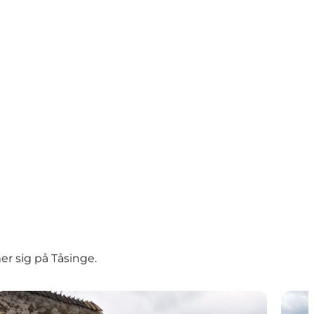
er sig på Tåsinge.
Orte Mølle & Røde Mølle
Geopa