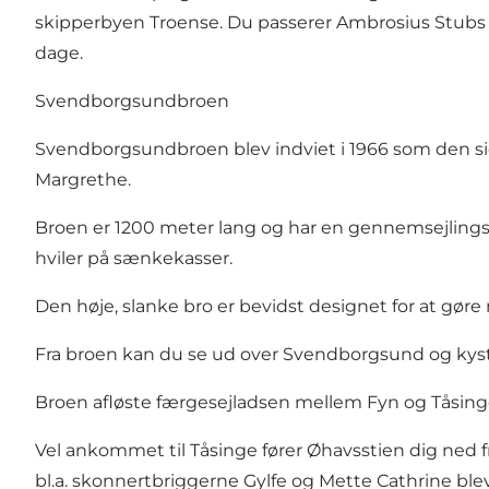
skipperbyen Troense. Du passerer
Ambrosius Stubs
dage.
Svendborgsundbroen
Svendborgsundbroen blev indviet i 1966 som den sid
Margrethe.
Broen er 1200 meter lang og har en gennemsejlings
hviler på sænkekasser.
Den høje, slanke bro er bevidst designet for at gør
Fra broen kan du se ud over Svendborgsund og kyster
Broen afløste færgesejladsen mellem Fyn og Tåsinge,
Vel ankommet til Tåsinge fører Øhavsstien dig ned 
bl.a. skonnertbriggerne Gylfe og Mette Cathrine blev 