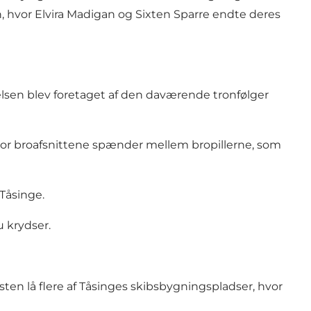
n, hvor
Elvira Madigan og Sixten Sparre
endte deres
lsen blev foretaget af den daværende tronfølger
or broafsnittene spænder mellem bropillerne, som
Tåsinge.
u krydser.
en lå flere af Tåsinges skibsbygningspladser, hvor