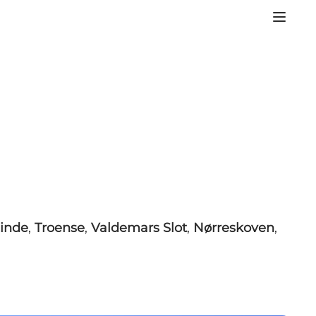
minde
,
Troense
,
Valdemars Slot
,
Nørreskoven
,