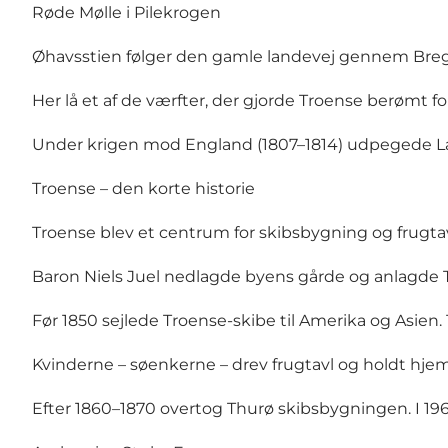
Røde Mølle i Pilekrogen
Øhavsstien følger den gamle landevej gennem Bregni
Her lå et af de værfter, der gjorde Troense berømt 
Under krigen mod England (1807–1814) udpegede La
Troense – den korte historie
Troense
blev et centrum for skibsbygning og frugtavl 
Baron Niels Juel nedlagde byens gårde og anlagde 
Før 1850 sejlede Troense-skibe til Amerika og Asien.
Kvinderne – søenkerne – drev frugtavl og holdt hj
Efter 1860–1870 overtog Thurø skibsbygningen. I 196