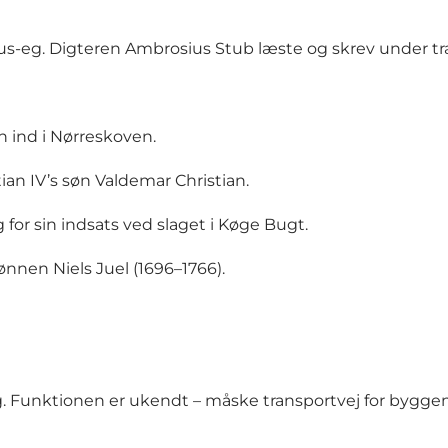
-eg. Digteren Ambrosius Stub læste og skrev under træet
n ind i Nørreskoven.
ian IV’s søn Valdemar Christian.
 for sin indsats ved slaget i Køge Bugt.
nen Niels Juel (1696–1766).
. Funktionen er ukendt – måske transportvej for byggema