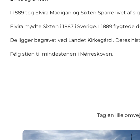
I 1889 tog Elvira Madigan og Sixten Sparre livet af s
Elvira mødte Sixten i 1887 i Sverige. I 1889 flygted
De ligger begravet ved
Landet Kirkegård
. Deres his
Følg stien til mindestenen i Nørreskoven.
Tag en lille omve
Svendborgsundbroen