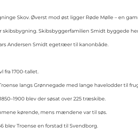
nge Skov. Øverst mod øst ligger Røde Mølle – en gammel
for skibsbygning. Skibsbyggerfamilien Smidt byggede her
rs Andersen Smidt egetræer til kanonbåde.
fra 1700-tallet.
Troense langs Grønnegade med lange havelodder til frug
 1850–1900 blev der søsat over 225 træskibe.
emmene kørende, mens mændene var til søs.
6 blev Troense en forstad til Svendborg.